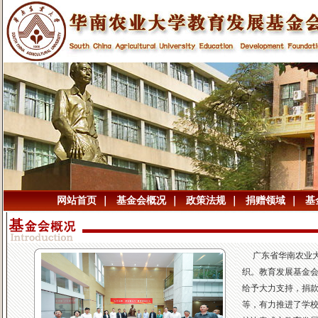
网站首页
｜
基金会概况
｜
政策法规
｜
捐赠领域
｜
基
广东省华南农业大学
织。教育发展基金会
给予大力支持，捐
等，有力推进了学