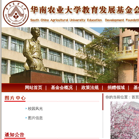
网站首页
｜
基金会概况
｜
政策法规
｜
捐赠领域
｜
基
你的当前位置：
首页
校园风光
图片信息